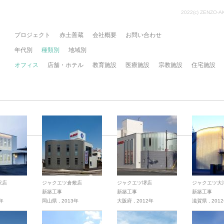
2022(c) ZENZO-A
プロジェクト
赤土善蔵
会社概要
お問い合わせ
年代別
種類別
地域別
オフィス
店舗・ホテル
教育施設
医療施設
宗教施設
住宅施設
沢店
ジャクエツ倉敷店
ジャクエツ堺店
ジャクエツ大
新築工事
新築工事
新築工事
3年
岡山県
,
2013年
大阪府
,
2012年
滋賀県
,
201