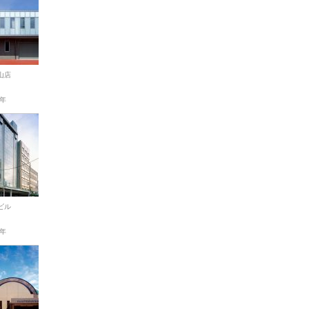
山店
1年
ビル
7年