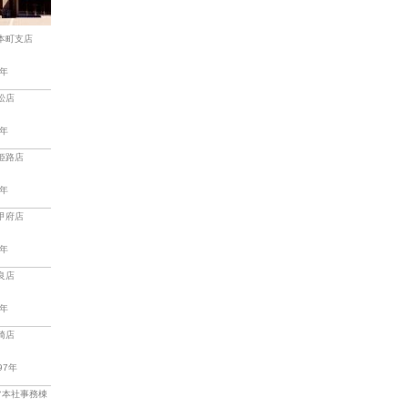
本町支店
4年
松店
5年
姫路店
5年
甲府店
5年
良店
0年
崎店
97年
ツ本社事務棟