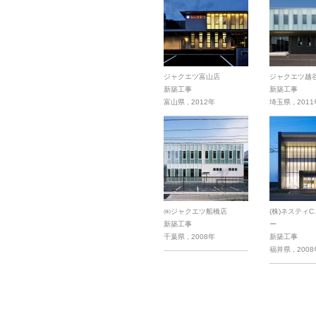
ジャクエツ富山店
ジャクエツ越
新築工事
新築工事
富山県
,
2012年
埼玉県
,
201
㈱ジャクエツ船橋店
(株)ネスティC
新築工事
ー
千葉県
,
2008年
新築工事
福井県
,
200