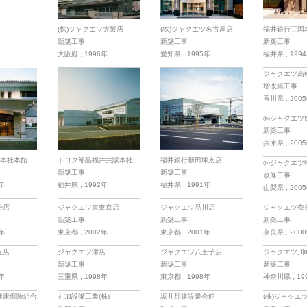
(株)ジャクエツ大阪店
(株)ジャクエツ名古屋店
福井銀行三国
新築工事
新築工事
新築工事
大阪府
,
1996年
愛知県
,
1995年
福井県
,
199
ジャクエツ高
増改築工事
香川県
,
200
㈱ジャクエツ
新築工事
兵庫県
,
200
ツ本社本館
トヨタ部品福井共販本社
福井銀行新田塚支店
㈱ジャクエツ
新築工事
新築工事
改修工事
2年
福井県
,
1992年
福井県
,
1991年
山梨県
,
200
松店
ジャクエツ東東京店
ジャクエツ品川店
ジャクエツ奈
新築工事
新築工事
新築工事
3年
東京都
,
2002年
東京都
,
2001年
奈良県
,
200
玉店
ジャクエツ津店
ジャクエツ八王子店
ジャクエツ川
新築工事
新築工事
新築工事
9年
三重県
,
1998年
東京都
,
1998年
神奈川県
,
19
健康保険組合
丸加設備工業(株)
坂井郡建設業会館
(株)ジャクエ