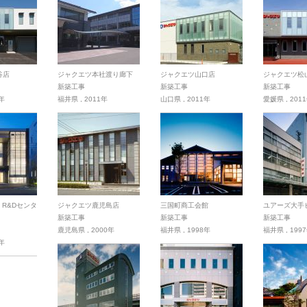
谷店
ジャクエツ本社渡り廊下
ジャクエツ山口店
ジャクエツ松
新築工事
新築工事
新築工事
1年
福井県
,
2011年
山口県
,
2011年
愛媛県
,
201
. R&Dセンタ
ジャクエツ鹿児島店
三国町商工会館
ユアーズ大手
新築工事
新築工事
新築工事
鹿児島県
,
2000年
福井県
,
1998年
福井県
,
199
8年