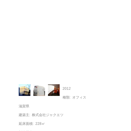
2012
種類:
オフィス
滋賀県
建築主:
株式会社ジャクエツ
延床面積:
228㎡