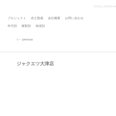
2022(c) ZENZO-A
プロジェクト
赤土善蔵
会社概要
お問い合わせ
年代別
種類別
地域別
ジャクエツ大津店